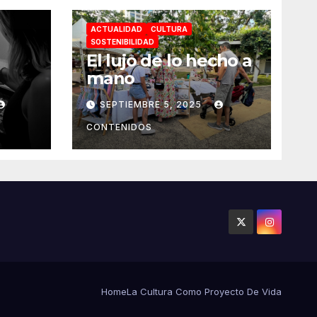
ACTUALIDAD
CULTURA
SOSTENIBILIDAD
El lujo de lo hecho a
mano
te,
SEPTIEMBRE 5, 2025
ad
CONTENIDOS
Home
La Cultura Como Proyecto De Vida