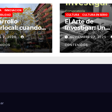
A
INNOVACION
BILIDAD
CULTURA
CULTURA EN SERIO
rrollo
El Arte de
rlocal: cuando
Investigar: Un
iudad se
puente entre ar
L 2, 2026
NOVIEMBRE 27, 2025
truye desde la
ciencia y socied
uina
NIDOS
CONTENIDOS
ar