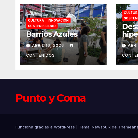
CULTUR
SOSTENI
CULTURA
INNOVACION
Desa
SOSTENIBILIDAD
Barrios Azules
hipe
la c
ABRIL 16, 2026
ABRI
cons
esq
CONTENIDOS
CONTE
Punto y Coma
Funciona gracias a WordPress
|
Tema:
Newsbulk
de
Themeans