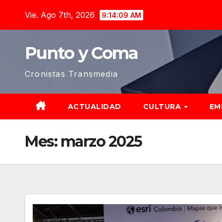
Saltar
Vie. Ago 7th, 2026
9:14:09 AM
al
contenido
Punto y Coma
Cronistas Transmedia
ACTUALIDAD
CULTURA
EM
Mes:
marzo 2025